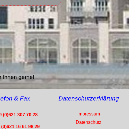
n Ihnen gerne!
lefon & Fax
Datenschutzerklärung
Impressum
 (0)621 307 70 28
Datenschutz
(0)621 16 61 98 29