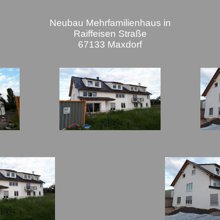
Neubau Mehrfamilienhaus in
Raiffeisen Straße
67133 Maxdorf