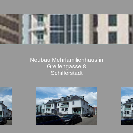
Neubau Mehrfamilienhaus in
Greifengasse 8
Schifferstadt